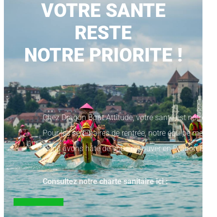
VOTRE SANTE
RESTE
NOTRE PRIORITE !
Chez Dragon Boat Attitude, votre santé est notre pr
Pour les séminaires de rentrée, notre équipe met to
Nous avons hâte de vous retrouver en Dragon Boat 
Consultez notre charte sanitaire ici :
Charte sanitaire