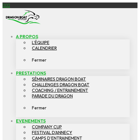
Facebook
YouTube
Instagram
DRAGON
BOAT
ATTITUDE
A PROPOS
L’ÉQUIPE
CALENDRIER
Fermer
PRESTATIONS
SÉMINAIRES DRAGON BOAT
CHALLENGES DRAGON BOAT
COACHING / ENTRAINEMENT
PARADE DU DRAGON
Fermer
EVENEMENTS
COMPANY CUP
FESTIVAL D’ANNECY
CAMPS D’ENTRAINEMENT