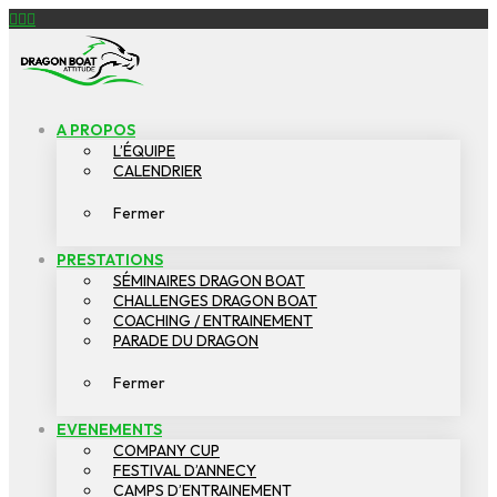
Facebook
YouTube
Instagram
DRAGON
BOAT
ATTITUDE
A PROPOS
L’ÉQUIPE
CALENDRIER
Fermer
PRESTATIONS
SÉMINAIRES DRAGON BOAT
CHALLENGES DRAGON BOAT
COACHING / ENTRAINEMENT
PARADE DU DRAGON
Fermer
EVENEMENTS
COMPANY CUP
FESTIVAL D’ANNECY
CAMPS D’ENTRAINEMENT